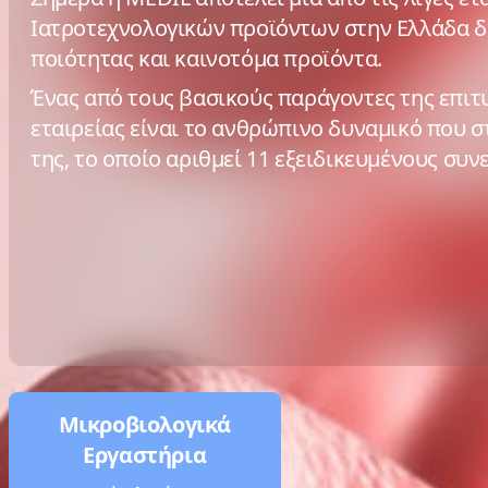
Ιατροτεχνολογικών προϊόντων στην Ελλάδα 
ποιότητας και καινοτόμα προϊόντα.
Ένας από τους βασικούς παράγοντες της επιτ
εταιρείας είναι το ανθρώπινο δυναμικό που 
της, το οποίο αριθμεί 11 εξειδικευμένους συν
Μικροβιολογικά
Εργαστήρια