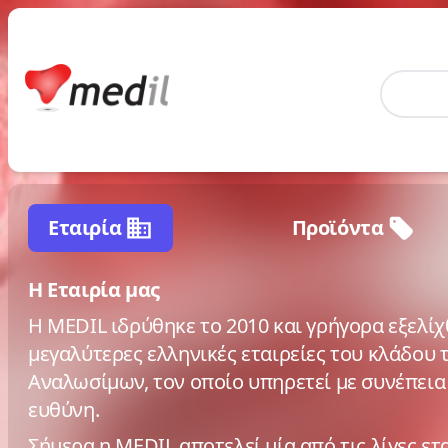
Home
Εταιρία
Προϊόντα
H Εταιρία μας
Η MEDIL ιδρύθηκε το 2010 και γρήγορα εξελίχθ
μεγαλύτερες ελληνικές εταιρείες του κλάδου 
Αναλωσίμων, τον οποίο υπηρετεί με συνέπεια
ευθύνη.
Σήμερα η MEDIL αποτελεί μία από τις λίγες ε