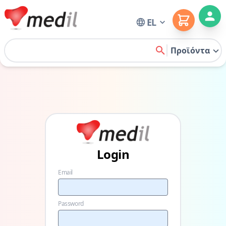
Cart
EL
Home
Προϊόντα
search
Login
Email
Password