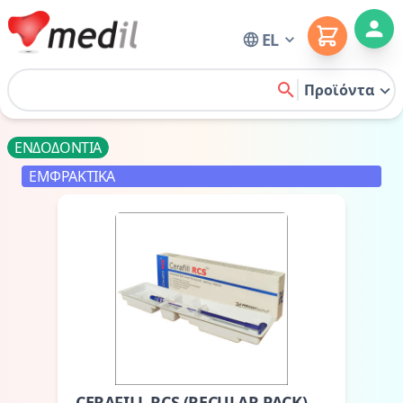
Cart
EL
Home
Προϊόντα
search
ΕΝΔΟΔΟΝΤΙΑ
ΕΜΦΡΑΚΤΙΚΑ
CERAFILL RCS (RECULAR PACK)