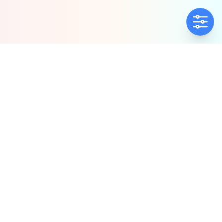
ΕΤΑΙΡΕΊΑ
ΠΟΛΙΤΙΚΈΣ
Ποιοί Είμαστε
Πολιτική Ποιότητας
Αντιπροσωπίες
Πολιτική Απορρήτου
Δήλωση συμμόρφωσης
Πολιτική Προλ.
Παρενόχλ. & Βιας
ΕΠΙΚΟΙΝΩΝΊΑ
ΧΆΡΤΗΣ ΙΣΤΟΤΌΠΟΥ
23920 64292
Προϊόντα