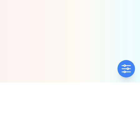
ΕΤΑΙΡΕΊΑ
ΠΟΛΙΤΙΚΈΣ
Ποιοί Είμαστε
Πολιτική Ποιότητας
Αντιπροσωπίες
Πολιτική Απορρήτου
Δήλωση συμμόρφωσης