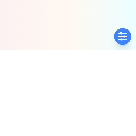
ΕΤΑΙΡΕΊΑ
ΠΟΛΙΤΙΚΈΣ
Ποιοί Είμαστε
Πολιτική Ποιότητας
Αντιπροσωπίες
Πολιτική Απορρήτου
Δήλωση συμμόρφωσης
Πολιτική Προλ.
Παρενόχλ. & Βιας