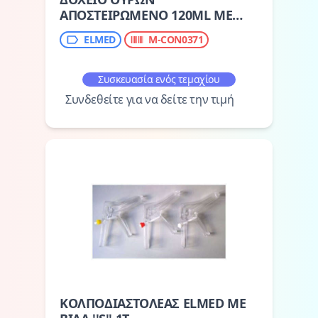
ΑΠΟΣΤΕΙΡΩΜΕΝΟ 120ML ME
ΕΠΙΦΑΝΕΙΑ ΕΓΓΡΑΦΗΣ
ELMED
M-CON0371
ΣΤΟΙΧΕΙΩΝ
Συσκευασία ενός τεμαχίου
Συνδεθείτε για να δείτε την τιμή
ΚΟΛΠΟΔΙΑΣΤΟΛΕΑΣ ELMED ΜΕ