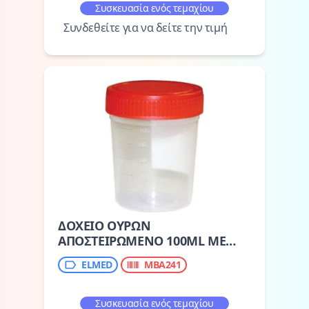
Συσκευασία ενός τεμαχίου
Συνδεθείτε για να δείτε την τιμή
ΔΟΧΕΙΟ ΟΥΡΩΝ
ΑΠΟΣΤΕΙΡΩΜΕΝΟ 100ML ME
ΕΠΙΦΑΝΕΙΑ ΕΓΓΡΑΦΗΣ
ELMED
MBA241
ΣΤΟΙΧΕΙΩΝ
Συσκευασία ενός τεμαχίου