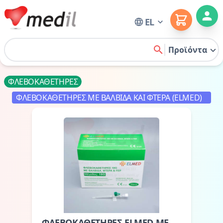
Cart
EL
Home
Προϊόντα
search
ΦΛΕΒΟΚΑΘΕΤΗΡΕΣ
ΦΛΕΒΟΚΑΘΕΤΗΡΕΣ ΜΕ ΒΑΛΒΙΔΑ ΚΑΙ ΦΤΕΡΑ (ELMED)
ΦΛΕΒΟΚΑΘΕΤΗΡΕΣ ELMED ΜΕ