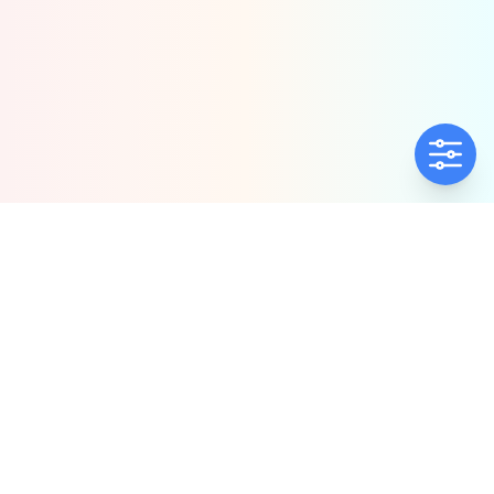
ΕΤΑΙΡΕΊΑ
ΠΟΛΙΤΙΚΈΣ
Ποιοί Είμαστε
Πολιτική Ποιότητας
Αντιπροσωπίες
Πολιτική Απορρήτου
Δήλωση συμμόρφωσης
Πολιτική Προλ.
Παρενόχλ. & Βιας