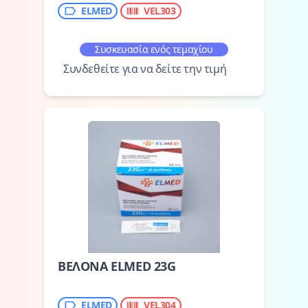
ELMED
VEL303
Συσκευασία ενός τεμαχίου
Συνδεθείτε για να δείτε την τιμή
ΒΕΛΟΝΑ ELMED 23G
ELMED
VEL304