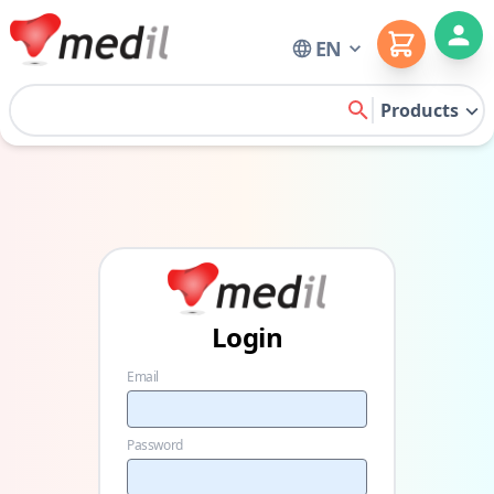
Cart
EN
Home
Products
search
Login
Email
Password