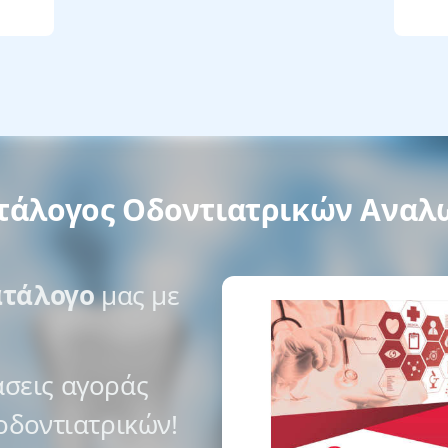
τάλογος Οδοντιατρικών Ανα
ατάλογο
μας με
σεις αγοράς
οδοντιατρικών!