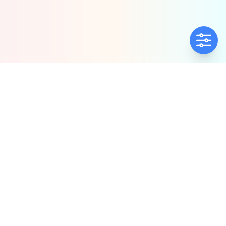
ΕΤΑΙΡΕΊΑ
ΠΟΛΙΤΙΚΈΣ
Ποιοί Είμαστε
Πολιτική Ποιότητας
Αντιπροσωπίες
Πολιτική Απορρήτου
Δήλωση συμμόρφωσης
Πολιτική Προλ.
Παρενόχλ. & Βιας
ΕΠΙΚΟΙΝΩΝΊΑ
ΧΆΡΤΗΣ ΙΣΤΟΤΌΠΟΥ