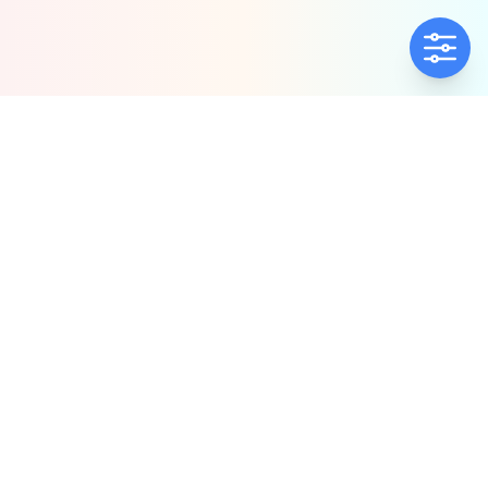
ΕΤΑΙΡΕΊΑ
ΠΟΛΙΤΙΚΈΣ
Ποιοί Είμαστε
Πολιτική Ποιότητας
Αντιπροσωπίες
Πολιτική Απορρήτου
Δήλωση συμμόρφωσης
Πολιτική Προλ.
Παρενόχλ. & Βιας
ΕΠΙΚΟΙΝΩΝΊΑ
ΧΆΡΤΗΣ ΙΣΤΟΤΌΠΟΥ
23920 64292
Προϊόντα