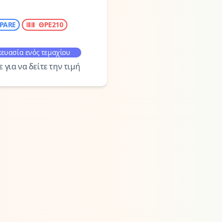
PARE
ΘΡΕ210
ευασία ενός τεμαχίου
 για να δείτε την τιμή