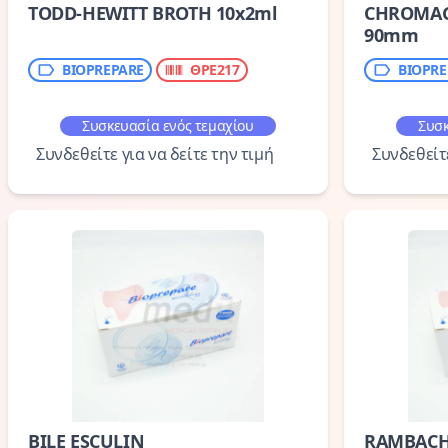
TODD-HEWITT BROTH 10x2ml
CHROMAG
90mm
BIOPREPARE
ΘΡΕ217
BIOPRE
Συσκευασία ενός τεμαχίου
Συσκ
Συνδεθείτε για να δείτε την τιμή
Συνδεθείτε
BILE ESCULIN
RAMBAC