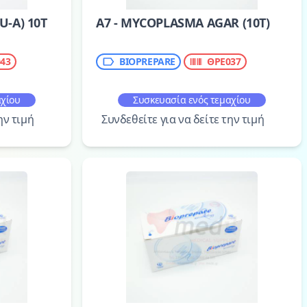
-A) 10T
A7 - MYCOPLASMA AGAR (10T)
43
BIOPREPARE
ΘΡΕ037
αχίου
Συσκευασία ενός τεμαχίου
ην τιμή
Συνδεθείτε για να δείτε την τιμή