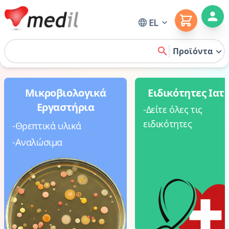
Cart
EL
Home
Προϊόντα
search
Μικροβιολογικά
Ειδικότητες Ιατ
Εργαστήρια
-Δείτε όλες τις
ειδικότητες
-Θρεπτικά υλικά
-Αναλώσιμα