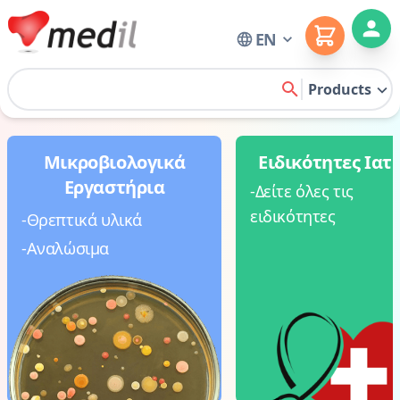
Cart
EN
Home
Products
search
Μικροβιολογικά
Ειδικότητες Ιατ
Εργαστήρια
-Δείτε όλες τις
ειδικότητες
-Θρεπτικά υλικά
-Αναλώσιμα